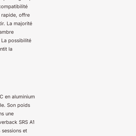
compatibilité
rapide, offre
ir. La majorité
hambre
 La possibilité
tit la
NC en aluminium
le. Son poids
ans une
lverback SRS A1
s sessions et