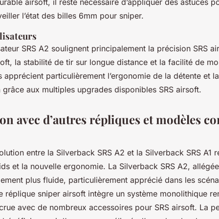
urable airsoft, il reste nécessaire d’appliquer des astuces p
eiller l’état des billes 6mm pour sniper.
lisateurs
isateur SRS A2 soulignent principalement la précision SRS air
soft, la stabilité de tir sur longue distance et la facilité de m
 apprécient particulièrement l’ergonomie de la détente et la
n grâce aux multiples upgrades disponibles SRS airsoft.
n avec d’autres répliques et modèles c
olution entre la Silverback SRS A2 et la Silverback SRS A1 r
ids et la nouvelle ergonomie. La Silverback SRS A2, allégé
ement plus fluide, particulièrement apprécié dans les scéna
te réplique sniper airsoft intègre un système monolithique re
ccrue avec de nombreux accessoires pour SRS airsoft. La 