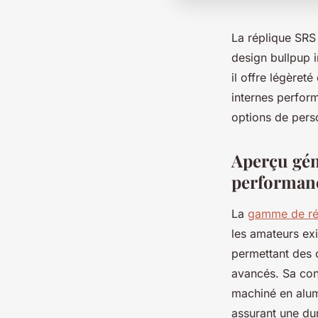
La réplique SRS 
design bullpup 
il offre légère
internes perfor
options de perso
Aperçu géné
performan
La
gamme de rép
les amateurs ex
permettant des c
avancés. Sa con
machiné en alum
assurant une dur