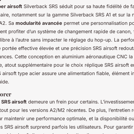
er airsoft
Silverback SRS séduit pour sa haute fidélité de f
aire, notamment sur la gamme Silverback SRS A1 et sur la 
 A2. Sa
modularité avancée
permet une personnalisation po
vent profiter d’un système de changement rapide de canon, fa
libre à l’autre sans impacter le réglage du hop-up. La perf
 portée effective élevée et une précision SRS airsoft redou
tances. Cette conception en aluminium aéronautique CNC la r
e, atout supplémentaire pour le choix réplique SRS airsoft e
airsoft type acier assure une alimentation fiable, élément 
uide.
iorer
 SRS airsoft
demeure un frein pour certains. L’investissement
out pour les versions A2/M2 récentes. De plus, l’entretien 
ur maintenir une performance optimale, et la disponibilité ou
 SRS airsoft surprend parfois les utilisateurs. Pour garantir