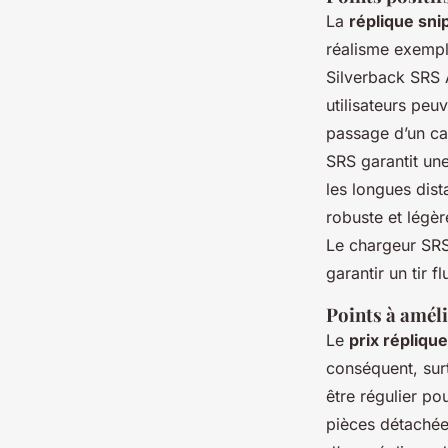
La
réplique snip
réalisme exempl
Silverback SRS
utilisateurs peu
passage d’un ca
SRS garantit une
les longues dis
robuste et légèr
Le chargeur SRS 
garantir un tir fl
Points à amél
Le
prix réplique
conséquent, surt
être régulier po
pièces détachées