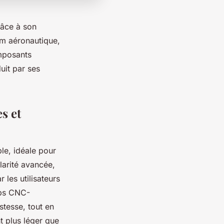
râce à son
um aéronautique,
omposants
uit par ses
s et
ble, idéale pour
larité avancée,
 les utilisateurs
rps CNC-
stesse, tout en
t plus léger que