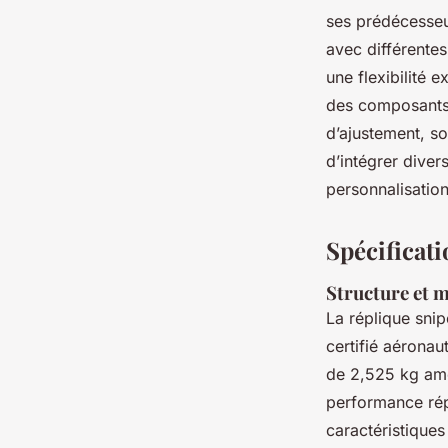
ses prédécesseur
avec différente
une flexibilité e
des composants 
d’ajustement, so
d’intégrer diver
personnalisation
Spécificati
Structure et 
La réplique sni
certifié aérona
de 2,525 kg amél
performance rép
caractéristiques 