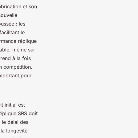
abrication et son
nouvelle
ussée : les
cilitant le
ormance réplique
table, même sur
end à la fois
n compétition.
important pour
 initial est
réplique SRS doit
 le délai des
 la longévité