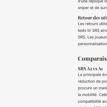
d’une réplique d
sniper et de surv
Retour des uti
Les retours util
tests tir SRS air
SRS. Les joueurs
personnalisatio
Comparaiso
SRS A2 vs A1
La principale év
réduction de po
procure un mani
la mobilité. Cet
compatibilité a