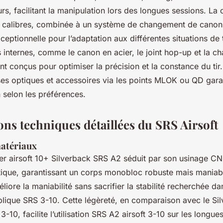
s, facilitant la manipulation lors des longues sessions. La 
s calibres, combinée à un système de changement de canon 
xceptionnelle pour l’adaptation aux différentes situations de t
internes, comme le canon en acier, le joint hop-up et la c
nt conçus pour optimiser la précision et la constance du tir.
ses optiques et accessoires via les points MLOK ou QD garan
 selon les préférences.
ons techniques détaillées du SRS Airsoft
matériaux
per airsoft 10+ Silverback SRS A2 séduit par son usinage C
utique, garantissant un corps monobloc robuste mais maniab
iore la maniabilité sans sacrifier la stabilité recherchée d
lique SRS 3-10. Cette légèreté, en comparaison avec le Si
3-10, facilite l’utilisation SRS A2 airsoft 3-10 sur les longue