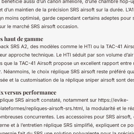
 bénéficie aussi d’un canon amélioré, d’une chambre hop-u
t d’un maintien de la précision SRS airsoft sur la durée. L’A1
gn moins optimisé, garde cependant certains adeptes pour 
 sur le marché SRS airsoft occasion.
es haut de gamme
rback SRS A2, des modèles comme le HTI ou la TAC-41 Airso
leur approche technique. Le HTI séduit par son volume d’air
is que la TAC-41 Airsoft propose un excellent rapport entre
r. Néanmoins, le choix réplique SRS airsoft reste préféré qu
ée et la customisation de la réplique sniper airsoft sont des
ix versus performance
plique SRS airsoft constaté, notamment sur https://evike-
ateformes/repliques-airsoft-srs.html, la modularité et le ré
mbreuses concurrentes. Les accessoires pour SRS airsoft,
terne et à l’entretien réplique SRS simplifié, expliquent ce p
 synergie fait du SRS une solution polyvalente pour la précisi