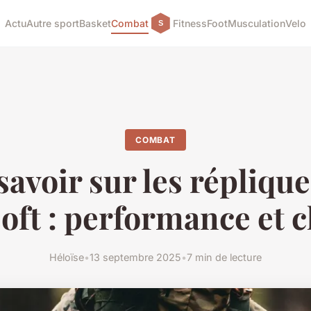
Actu
Autre sport
Basket
Combat
Fitness
Foot
Musculation
Velo
COMBAT
savoir sur les répliqu
oft : performance et 
Héloïse
•
13 septembre 2025
•
7 min de lecture