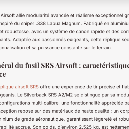
Airsoft allie modularité avancée et réalisme exceptionnel g
inspiré du sniper .338 Lapua Magnum. Fabriqué en alumini
té et robustesse, avec un système de canon rapide et des c
mants. Adaptée aux passionnés exigeants, cette réplique séd
nnalisation et sa puissance constante sur le terrain.
ral du fusil SRS Airsoft : caractéristique
ce
lique airsoft SRS
offre une experience de tir précise et fia
igeants. Le Silverback SRS A2/M2 se distingue par sa modu
onfigurations multi-calibre, une fonctionnalité appréciée par
ception repose sur des matériaux de haute qualité : un co
inium de grade aéronautique, garantissant légèreté et robu
abilité accrue. Son poids, d’environ 2,525 kg, est nettemen