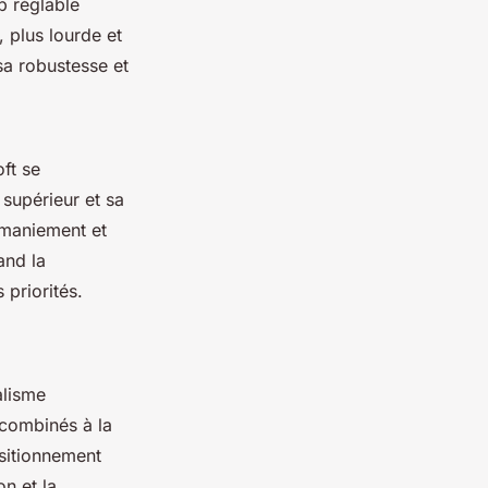
p réglable
, plus lourde et
sa robustesse et
ft se
 supérieur et sa
 maniement et
and la
 priorités.
alisme
 combinés à la
ositionnement
on et la