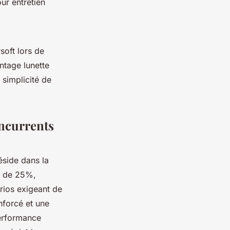
our entretien
soft lors de
ontage lunette
 simplicité de
oncurrents
éside dans la
e de 25%,
rios exigeant de
nforcé et une
performance