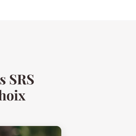
es SRS
choix