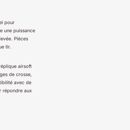
el pour
fre une puissance
levée. Pièces
e tir.
éplique airsoft
nges de crosse,
ibilité avec de
ur répondre aux