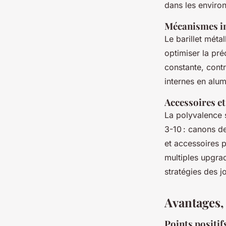
dans les envir
Mécanismes i
Le barillet méta
optimiser la pré
constante, cont
internes en alumi
Accessoires et
La polyvalence 
3-10 : canons de
et accessoires p
multiples upgrad
stratégies des j
Avantages, 
Points positif