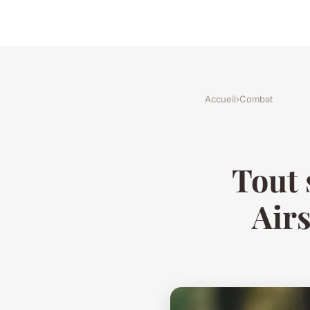
Accueil
›
Combat
Tout 
Airs