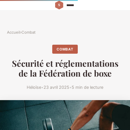
Accueil
›
Combat
COMBAT
Sécurité et réglementations
de la Fédération de boxe
Héloïse
•
23 avril 2025
•
5 min de lecture