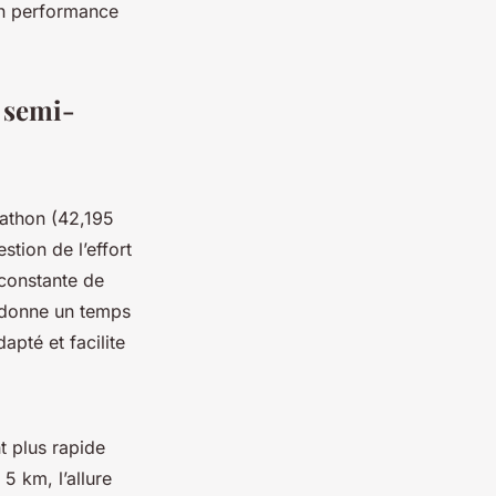
ion performance
, semi-
rathon (42,195
tion de l’effort
 constante de
e donne un temps
apté et facilite
t plus rapide
5 km, l’allure