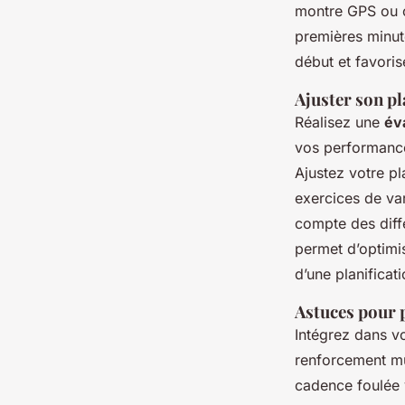
montre GPS ou ou
premières minut
début et favoris
Ajuster son pl
Réalisez une
év
vos performances
Ajustez votre p
exercices de var
compte des diffé
permet d’optimis
d’une planificat
Astuces pour p
Intégrez dans vo
renforcement mu
cadence foulée v