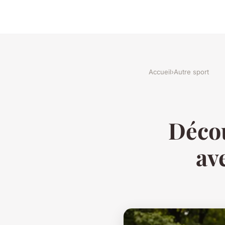
Accueil
›
Autre sport
Décou
av