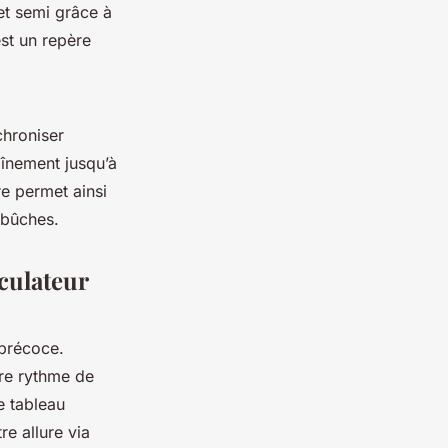
 et semi grâce à
st un repère
hroniser
aînement jusqu’à
ure permet ainsi
mbûches.
lculateur
 précoce.
tre rythme de
e tableau
re allure via