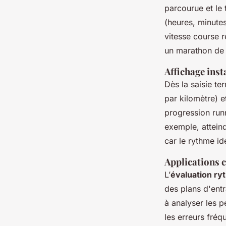
parcourue et le 
(heures, minutes
vitesse course r
un marathon de 4
Affichage inst
Dès la saisie ter
par kilomètre) e
progression runn
exemple, atteind
car le rythme i
Applications c
L’
évaluation ry
des plans d'entr
à analyser les p
les erreurs fréq