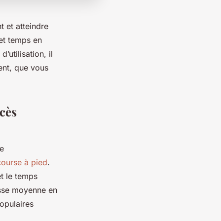
 et atteindre
 et temps en
’utilisation, il
ent, que vous
ccès
e
course à pied
.
t le temps
itesse moyenne en
opulaires