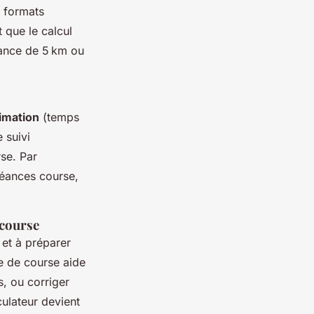
s formats
 que le calcul
éance de 5 km ou
timation
(temps
 suivi
rse. Par
séances course,
-course
 et à préparer
re de course aide
s, ou corriger
ulateur devient