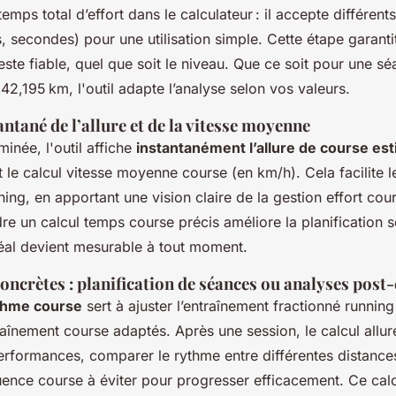
temps total d’effort dans le calculateur : il accepte différent
, secondes) pour une utilisation simple. Cette étape garantit
este fiable, quel que soit le niveau. Que ce soit pour une s
2,195 km, l'outil adapte l’analyse selon vos valeurs.
antané de l’allure et de la vitesse moyenne
minée, l'outil affiche
instantanément l’allure de course es
t le calcul vitesse moyenne course (en km/h). Cela facilite le
ing, en apportant une vision claire de la gestion effort cou
re un calcul temps course précis améliore la planification 
déal devient mesurable à tout moment.
oncrètes : planification de séances ou analyses post
thme course
sert à ajuster l’entraînement fractionné running
aînement course adaptés. Après une session, le calcul allu
erformances, comparer le rythme entre différentes distance
uence course à éviter pour progresser efficacement. Ce calc