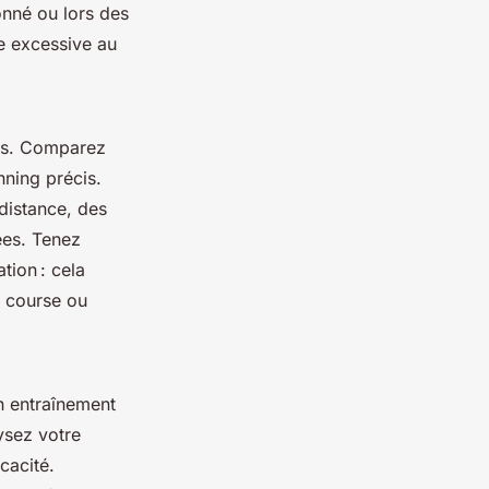
onné ou lors des
e excessive au
ifs. Comparez
nning précis.
distance, des
ées. Tenez
tion : cela
e course ou
un entraînement
ysez votre
cacité.