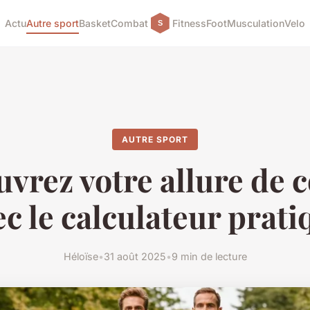
Actu
Autre sport
Basket
Combat
Fitness
Foot
Musculation
Velo
AUTRE SPORT
vrez votre allure de 
ec le calculateur prati
Héloïse
•
31 août 2025
•
9 min de lecture