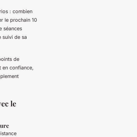
arios : combien
r le prochain 10
de séances
e suivi de sa
points de
t en confiance,
mplement
ec le
sure
distance