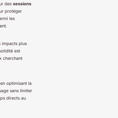
our des
sessions
ur protéger
armi les
ent.
 impacts plus
olidité est
ux cherchant
 en optimisant la
age sans limiter
ups directs au