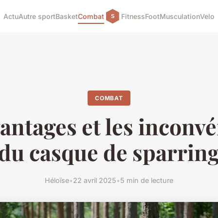
Actu
Autre sport
Basket
Combat
Fitness
Foot
Musculation
Velo
COMBAT
antages et les inconv
du casque de sparrin
Héloïse
•
22 avril 2025
•
5 min de lecture