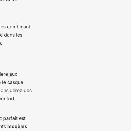
les combinant
ge dans les
e.
ière aux
ue le casque
 Considérez des
confort.
 parfait est
ents
modèles