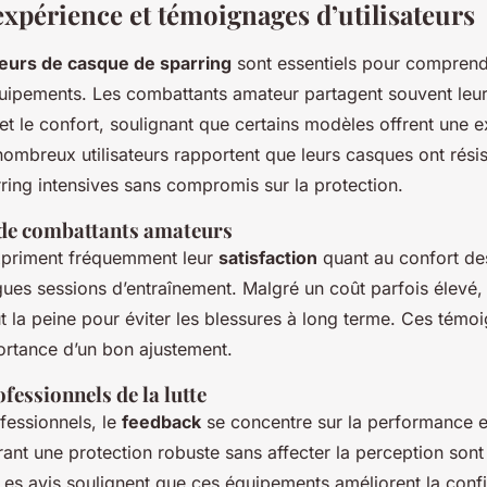
expérience et témoignages d’utilisateurs
ateurs de casque de sparring
sont essentiels pour comprendre
quipements. Les combattants amateur partagent souvent leu
é et le confort, soulignant que certains modèles offrent une e
 nombreux utilisateurs rapportent que leurs casques ont rési
ring intensives sans compromis sur la protection.
de combattants amateurs
xpriment fréquemment leur
satisfaction
quant au confort de
ues sessions d’entraînement. Malgré un coût parfois élevé, 
ut la peine pour éviter les blessures à long terme. Ces témo
portance d’un bon ajustement.
fessionnels de la lutte
fessionnels, le
feedback
se concentre sur la performance et
ant une protection robuste sans affecter la perception sont
s avis soulignent que ces équipements améliorent la conf