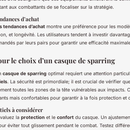
nt aux combattants de se focaliser sur la stratégie.
endances d’achat
s tendances d’achat
montre une préférence pour les modè
ion, et longévité. Les utilisateurs tendent à investir davanta
ndés par leurs pairs pour garantir une efficacité maximal
our le choix d’un casque de sparring
un
casque de sparring
optimal requiert une attention particul
iels
. La sécurité est primordiale; il est crucial de vérifier q
ement toutes les zones de la tête vulnérables aux impacts.
ants mais confortables pour garantir à la fois protection et 
tiels à considérer
évaluez la
protection
et le
confort
du casque. Un ajustement
our éviter tout glissement pendant le combat. Testez différ