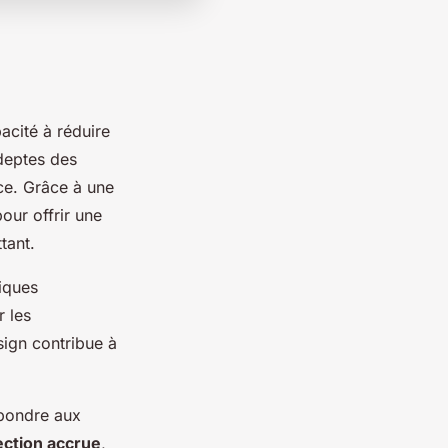
acité à réduire
adeptes des
ce. Grâce à une
our offrir une
tant.
iques
r les
sign contribue à
épondre aux
ection accrue
,