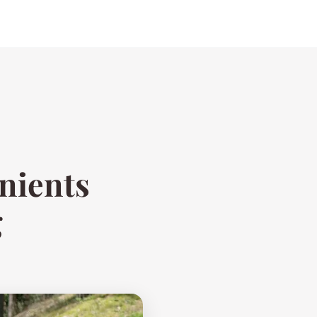
énients
g