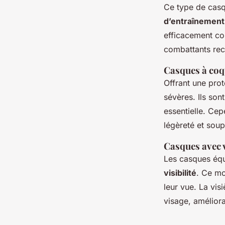
Ce type de casqu
d’entraînement
efficacement con
combattants rec
Casques à coq
Offrant une pro
sévères. Ils so
essentielle. Cep
légèreté et soup
Casques avec 
Les casques équi
visibilité
. Ce mo
leur vue. La vis
visage, améliora