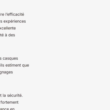
 l’efficacité
rs expériences
xcellente
sté à des
s casques
ils estiment que
ignages
 la sécurité.
 fortement
iance en