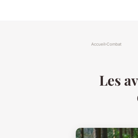
Accueil
›
Combat
Les av