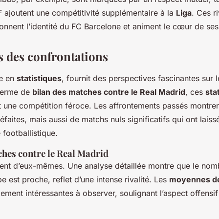
 ajoutent une compétitivité supplémentaire à la
Liga
. Ces ri
çonnent l’identité du FC Barcelone et animent le cœur de ses
s des confrontations
he en
statistiques
, fournit des perspectives fascinantes sur le
 terme de
bilan des matches contre le Real Madrid
, ces
sta
 une compétition féroce. Les affrontements passés montren
défaites, mais aussi de matchs nuls significatifs qui ont lais
footballistique.
ches contre le Real Madrid
rlent d’eux-mêmes. Une analyse détaillée montre que le nomb
 est proche, reflet d’une intense rivalité. Les
moyennes de
ement intéressantes à observer, soulignant l’aspect offens