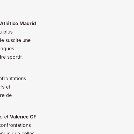
Atlético Madrid
a plus
le suscite une
riques
re sportif,
nfrontations
fs et
tre de
.
ao et
Valence CF
confrontations
andis que celles