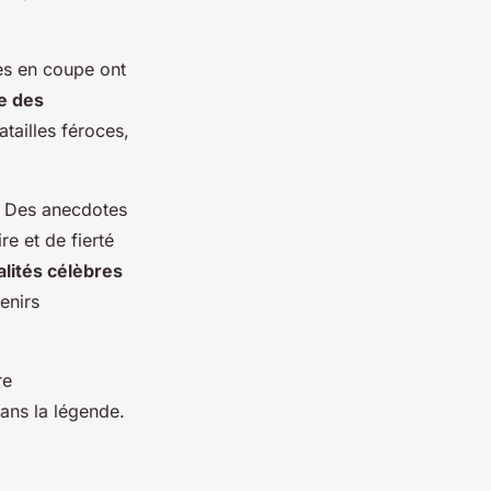
res en coupe ont
e des
tailles féroces,
s. Des anecdotes
re et de fierté
alités célèbres
enirs
re
ans la légende.