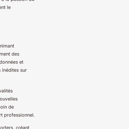
ent le
animant
ement des
 données et
 inédites sur
valités
nouvelles
loin de
t professionnel.
orters, créant