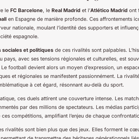
re le
FC Barcelone
, le
Real Madrid
et l’
Atlético Madrid
ont 
all
en Espagne de manière profonde. Ces affrontements ic
rveur nationale, moulant l’identité des supporters et influen
ociété espagnole.
 sociales et politiques
de ces rivalités sont palpables. L’his
ays, avec ses tensions régionales et culturelles, est souv
 Le football devient alors un moyen d’expression, un espac
itiques et régionales se manifestent passionnément. La rivalit
mblématique à cet égard, résonnant au-delà du sport.
atique, ces duels attirent une couverture intense. Les match
mmentés par des millions de spectateurs. Les médias partic
e ces compétitions, amplifiant l’enjeu de chaque confrontati
es rivalités sont bien plus que des jeux. Elles forment le cœ
 permettant de transmettre des héritages générationnels liés