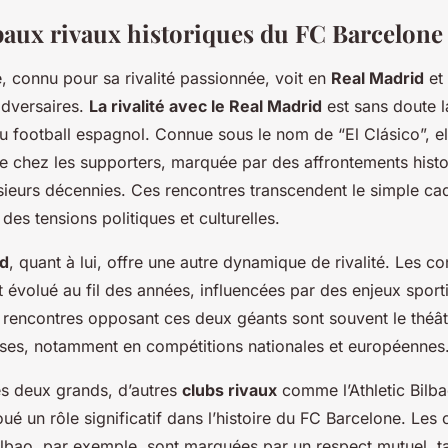
paux rivaux historiques du FC Barcelone
, connu pour sa rivalité passionnée, voit en
Real Madrid
et
adversaires.
La rivalité avec le Real Madrid
est sans doute l
 football espagnol. Connue sous le nom de “El Clásico”, el
 chez les supporters, marquée par des affrontements histo
ieurs décennies. Ces rencontres transcendent le simple cad
 des tensions politiques et culturelles.
id
, quant à lui, offre une autre dynamique de rivalité. Les co
 évolué au fil des années, influencées par des enjeux sporti
s rencontres opposant ces deux géants sont souvent le théâ
nses, notamment en compétitions nationales et européennes
s deux grands, d’autres
clubs rivaux
comme l’Athletic Bilb
ué un rôle significatif dans l’histoire du FC Barcelone. Les 
Bilbao, par exemple, sont marquées par un respect mutuel, t