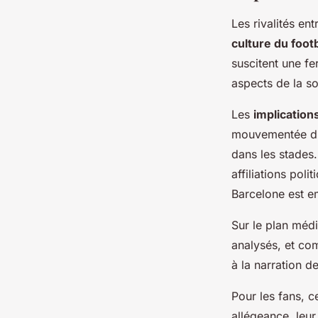
Les rivalités ent
culture du footb
suscitent une fe
aspects de la s
Les
implications
mouvementée du p
dans les stades.
affiliations pol
Barcelone est e
Sur le plan médi
analysés, et co
à la narration d
Pour les fans, c
allégeance, leur