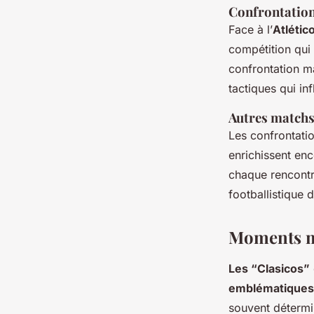
Confrontation
Face à l’
Atlétic
compétition qui s
confrontation m
tactiques qui in
Autres matchs 
Les confrontati
enrichissent enc
chaque rencontre
footballistique 
Moments mé
Les “Clasicos”
emblématiques
souvent détermi