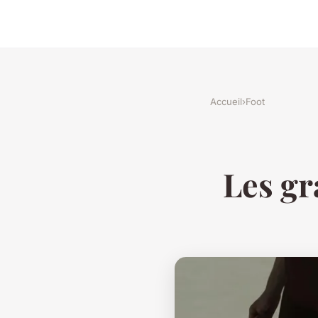
Accueil
›
Foot
Les gr