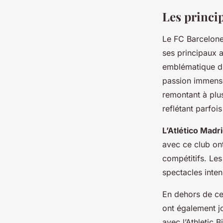
Les princi
Le FC Barcelone
ses principaux 
emblématique du
passion immense
remontant à plus
reflétant parfois
L’Atlético Madr
avec ce club ont
compétitifs. Le
spectacles inte
En dehors de ce
ont également jo
avec l’Athletic 