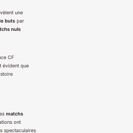
évèlent une
e buts
par
tchs nuls
ence CF
nt évident que
stoire
les
matchs
ations ont
ts spectaculaires