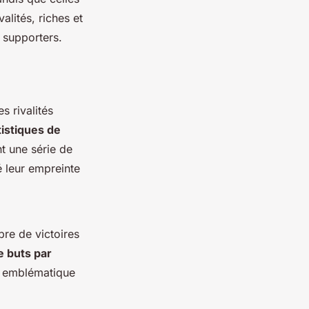
valités, riches et
 supporters.
s rivalités
tistiques de
t une série de
sé leur empreinte
re de victoires
 buts par
if emblématique