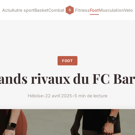
Actu
Autre sport
Basket
Combat
Fitness
Foot
Musculation
Velo
FOOT
ands rivaux du FC Ba
Héloïse
•
22 avril 2025
•
5 min de lecture