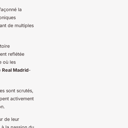
façonné la
oniques
çant de multiples
toire
ent reflétée
e où les
é
Real Madrid
-
es sont scrutés,
ipent activement
on.
ur de leur
 à la passion du