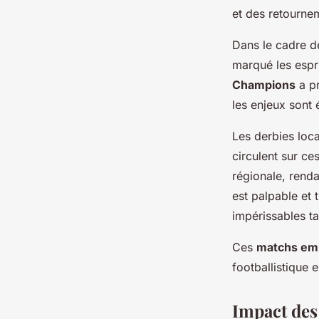
et des retourne
Dans le cadre d
marqué les espri
Champions
a pr
les enjeux sont 
Les derbies loc
circulent sur ce
régionale, rend
est palpable et 
impérissables ta
Ces
matchs em
footballistique
Impact des 