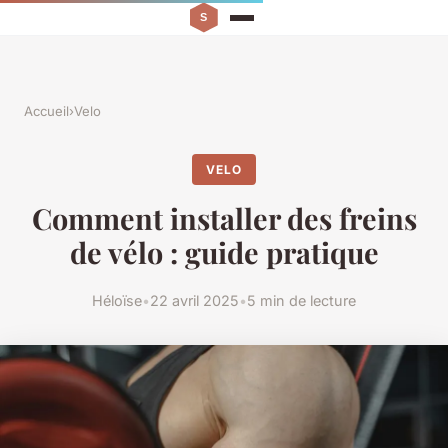
Accueil
›
Velo
VELO
Comment installer des freins
de vélo : guide pratique
Héloïse
•
22 avril 2025
•
5 min de lecture